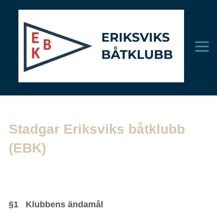
Stadgar Eriksviks båtklubb
(EBK)
§1 Klubbens ändamål