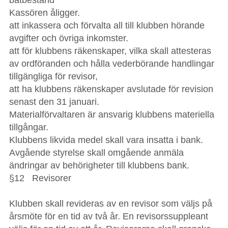
båtbestånd
Kassören åligger.
att inkassera och förvalta all till klubben hörande
avgifter och övriga inkomster.
att för klubbens räkenskaper, vilka skall attesteras
av ordföranden och hålla vederbörande handlingar
tillgängliga för revisor,
att ha klubbens räkenskaper avslutade för revision
senast den 31 januari.
Materialförvaltaren är ansvarig klubbens materiella
tillgångar.
Klubbens likvida medel skall vara insatta i bank.
Avgående styrelse skall omgående anmäla
ändringar av behörigheter till klubbens bank.
§12 Revisorer
Klubben skall revideras av en revisor som väljs på
årsmöte för en tid av två år. En revisorssuppleant