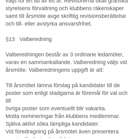
väljs för en tid av ett år. Revisorerna skall granska
styrelsens förvaltning och klubbens räkenskaper
samt till årsmöte avge skriftlig revisionsberättelse
och till- eller avstyrka ansvarsfrihet.
§13 Valberedning
Valberedningen består av 3 ordinarie ledamöter,
varav en sammankallande. Valberedning väljs vid
årsmöte. Valberedningens uppgift är att:
Till årsmötet lämna förslag på kandidater till de
poster som enligt stadgarna är föremål för val och
till
övriga poster som eventuellt blir vakanta.
Motta nomineringar från klubbens medlemmar.
Själva aktivt söka lämpliga kandidater.
Vid föredragning på årsmötet även presentera